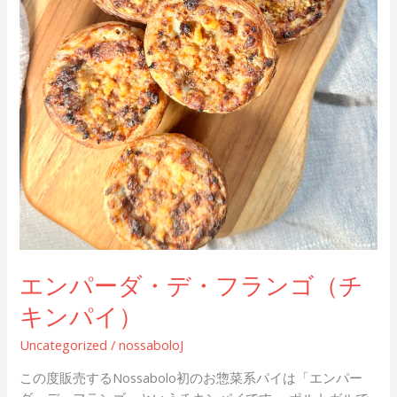
キ
ン
パ
イ）
エンパーダ・デ・フランゴ（チ
キンパイ）
Uncategorized
/
nossaboloJ
この度販売するNossabolo初のお惣菜系パイは「エンパー