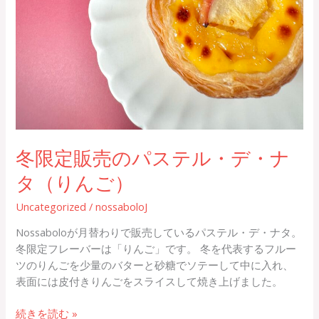
冬限定販売のパステル・デ・ナ
タ（りんご）
Uncategorized
/
nossaboloJ
Nossaboloが月替わりで販売しているパステル・デ・ナタ。
冬限定フレーバーは「りんご」です。 冬を代表するフルー
ツのりんごを少量のバターと砂糖でソテーして中に入れ、
表面には皮付きりんごをスライスして焼き上げました。
続きを読む »