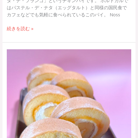
ダ・デ・フランゴ」というチキンパイです。 ポルトガルで
はパステル・デ・ナタ（エッグタルト）と同様の国民食で
カフェなどでも気軽に食べられているこのパイ。 Noss
続きを読む »
ロ
ー
ル
ケ
ー
キ