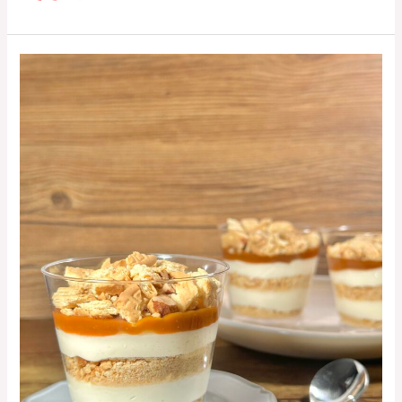
塩
キ
ャ
ラ
メ
ル
セ
ラ
ド
ゥ
ー
ラ
（秋
冬
限
定
販