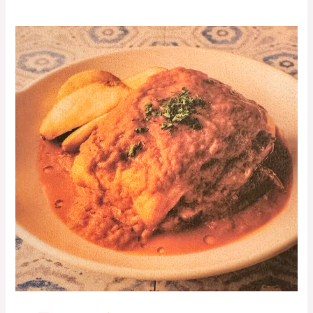
フ
ラ
ン
セ
ジ
ー
ニ
ャ