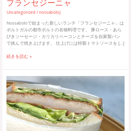
フランセジーニャ
Uncategorized
/
nossaboloJ
Nossaboloで始まった新しいランチ「フランセジーニャ」は
ポルトガルの都市ポルトの名物料理です。 豚ロース・あら
びきソーセージ・カリカリベーコンとチーズを自家製パン
で挟んで焼き上げます。 仕上げには特製トマトソースを […]
続きを読む »
エ
ビ
カ
ツ
サ
ン
ド