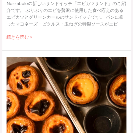
Nossaboloの新しいサンドイッチ「エビカツサンド」のご紹
介です。 ぷりぷりのエビを贅沢に使用した食べ応えのある
エビカツとグリーンカールのサンドイッチです。 パンに塗
ったマヨネーズ・ピクルス・玉ねぎの特製ソースがエビ
続きを読む »
1
周
年
記
念
特
別
イ
ベ
ン
ト！