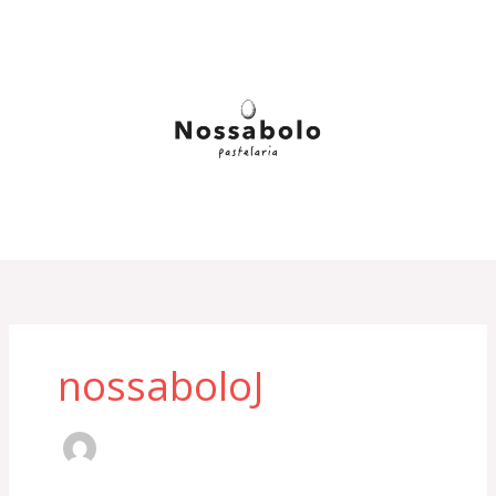
内
容
を
ス
キ
ッ
プ
nossaboloJ