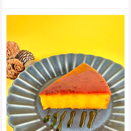
か
ぼ
ち
ゃ
の
プ
リ
ン
（秋
冬
限
定！）