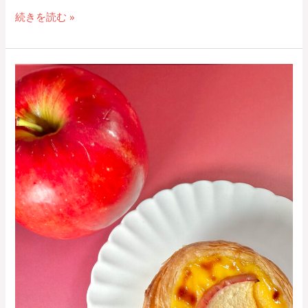
続きを読む »
冬
限
定
販
売
の
パ
ス
テ
ル・
デ・
ナ
タ
（り
ん
ご）