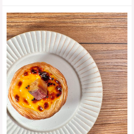
秋
限
定
販
売
の
パ
ス
テ
ル・
デ・
ナ
タ
「さ
つ
ま
い
も」