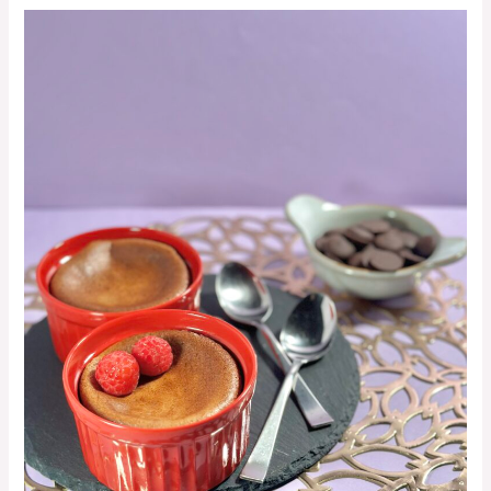
チ
ョ
コ
レ
ー
ト
の
パ
ン・
デ・
ロ
ー