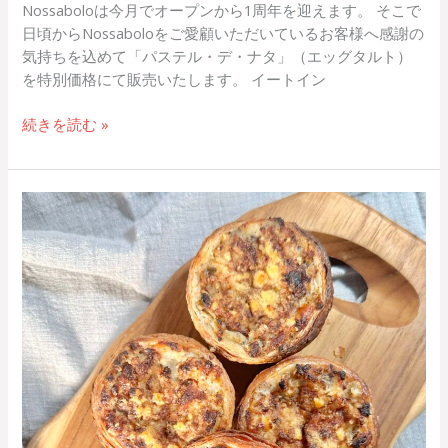
Nossaboloは今月でオープンから1周年を迎えます。 そこで
日頃からNossaboloをご愛顧いただいているお客様へ感謝の
気持ちを込めて「パステル・デ・ナタ」（エッグタルト）
を特別価格にて販売いたします。 イートイン
続きを読む »
エ
ン
パ
ー
ダ・
デ・
フ
ラ
ン
ゴ
（チ