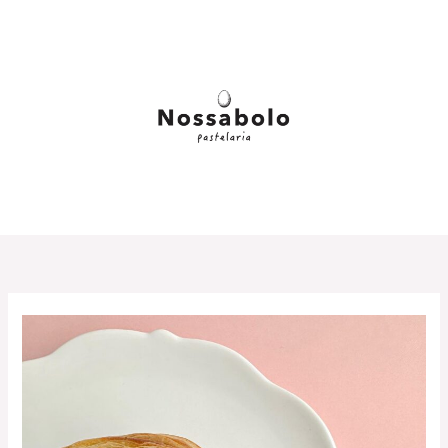
内
容
を
ス
キ
ッ
プ